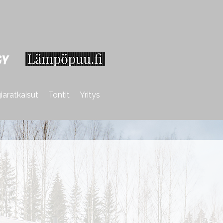
iaratkaisut
Tontit
Yritys