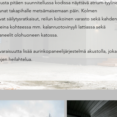
sta pitäen suunnitellussa kodissa näyttävä atrium-tyylin
kkunat takapihalle metsämaisemaan päin. Kolmen
t säilytysratkaisut, reilun kokoinen varasto sekä kahden
eina kohteessa mm. kalanruotovinyyli lattiassa sekä
aneelit olohuoneen katossa.
aisuutta lisää aurinkopaneelijärjestelmä akustolla, joka
jen heilahtelua.