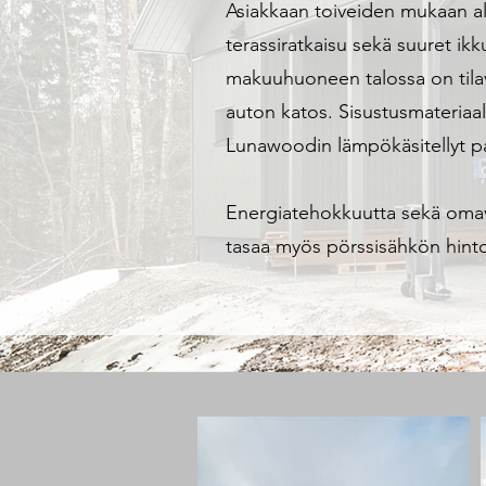
Asiakkaan toiveiden mukaan alu
terassiratkaisu sekä suuret i
makuuhuoneen talossa on tilava
auton katos. Sisustusmateriaal
Lunawoodin lämpökäsitellyt p
Energiatehokkuutta sekä omavar
tasaa myös pörssisähkön hinto