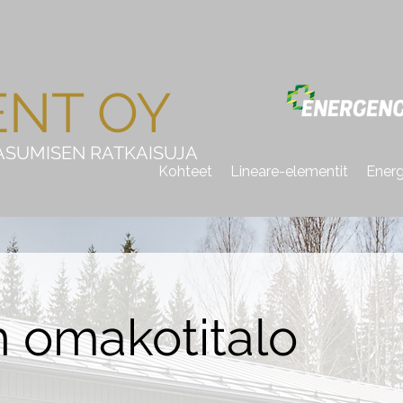
ENT OY
ASUMISEN RATKAISUJA
Kohteet
Lineare-elementit
Energ
 omakotitalo