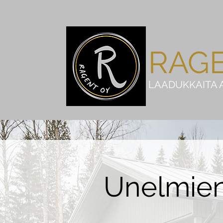
RAG
LAADUKKAITA 
Unelmien